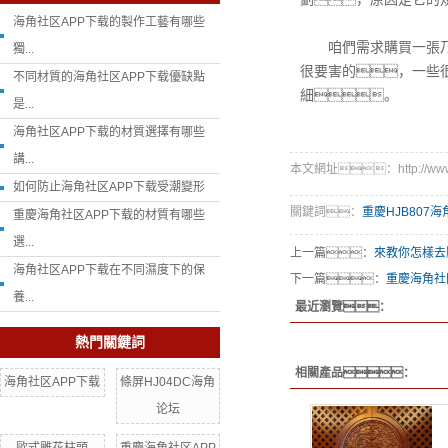
海角社区APP下载的製作工藝有哪些
咱們需求購買一張乃至
獨...
很要害的，一些
不同材質的海角社区APP下载優缺點
細。
是...
海角社区APP下载的材質選擇有哪些
講...
本文網址：http://www.yj
如何防止海角社区APP下载受潮變形
關鍵詞：
重慶HJB807
重慶海角社区APP下载的材質有哪些
選...
上一篇：
來教你怎樣去
海角社区APP下载在不同濕度下的保
下一篇：
重慶海角社
養...
最近瀏覽：
熱門關鍵詞
相關產品：
海角社区APP下载
條屏HJ04DC海角
论坛