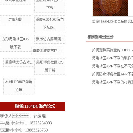
歐式雕花柱頭
重慶海角社区APP
下载
屏風隔斷
重慶HJ04DC海角
重慶精品HJ04DC海角论
论坛廠...
相關新聞：
方形海角社区IOS
浮雕仿古屏風隔...
版下载
如何選擇高質量的HJB80
重慶木雕仿古門...
海角社区APP下载的製作
重慶精品仿古木...
扇形海角社区IOS
海角社区APP下载在不同
版下载
如何防止海角社区APP下
木雕HJB807海角
海角社区APP下载的材質
论坛
聯係HJ04DC海角论坛
聯係人：郭經理
手機：18223264993
電話：13883326760