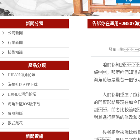
告訴你在運用HJB807
新聞分類
留意些什麽
公司新聞
行業新聞
發布日期
技術知識
咱們都知道
產品分類
韻，那麽咱們知道運
HJB807海角论坛
海角论坛是曩昔一個很
海角社区APP下载
HJ04DC海角论坛
人們都期望屋子能夠古
的門窗形態展現在如今
海角社区IOS版下载
劃，前者比較簡略
屏風隔斷
對其進行簡略的修改和
歐式雕花
後者相對來說比較費事
新聞資訊
劃，原因是它的