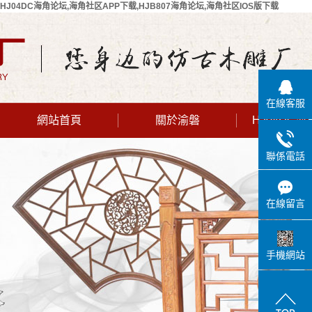
HJ04DC海角论坛,海角社区APP下载,HJB807海角论坛,海角社区IOS版下载
在線客服
網站首頁
關於渝磐
HJ04DC
公司簡介
聯係電話
聯係HJ04DC
海角论坛
在線留言
手機網站