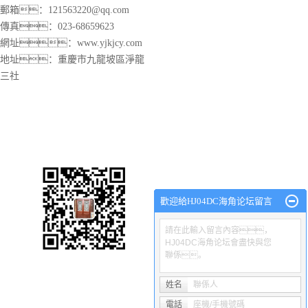
郵箱：121563220@qq.com
傳真：023-68659623
網址：
www.yjkjcy.com
地址：重慶市九龍坡區淨龍
三社
渝磐HJ04DC海角论坛廠
網站首頁
關於渝磐
HJ04DC海角论坛
產品中心
工程
歡迎給HJ04DC海角论坛留言
請在此輸入留言內容，
HJ04DC海角论坛會盡快與您
聯係。
Copyright © 沙坪壩區渝磐HJ04DC海角论坛廠 專業從事於
重慶海角社
電谘詢!
姓名
聯係人
電話
座機/手機號碼