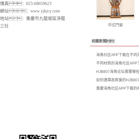
傳真：023-68659623
網址：
www.yjkjcy.com
地址：重慶市九龍坡區淨龍
中式門窗
三社
相關新聞：
海角社区APP下载在不同
不同材質的海角社区APP
HJB807海角论坛需要
如何選擇高質量的HJB80
重慶海角社区APP下载的
渝磐HJ04DC海角论坛廠
網站首頁
關於渝磐
HJ04DC海角论坛
產品中心
工程