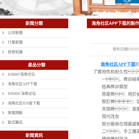
海角社区APP下载的製
新聞分類
公司新聞
行業新聞
發布日期
技術知識
海角社区APP下载
產品分類
了實用性和耐久性
HJB807海角论坛
一、榫卯結構
海角社区APP下载
經典榫卯類型
HJ04DC海角论坛
燕尾榫：用於抽屜
楔釘榫：弧形
海角社区IOS版下载
夾頭榫：案類家
屏風隔斷
現代改良
歐式雕花
部分廠商在隱蔽處輔以
二、手工雕刻
新聞資訊
傳統雕刻技法