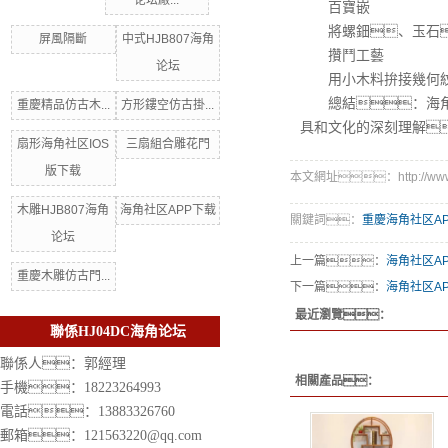
论坛廠...
百寶嵌
將螺鈿、玉石
屏風隔斷
中式HJB807海角
攢鬥工藝
论坛
用小木料拚接幾何紋樣
總結：海角社
重慶精品仿古木...
方形鏤空仿古掛...
具和文化的深刻理解
扇形海角社区IOS
三扇組合雕花門
版下载
本文網址：http://www.yj
木雕HJB807海角
海角社区APP下载
關鍵詞：
重慶海角社区A
论坛
上一篇：
海角社区A
重慶木雕仿古門...
下一篇：
海角社区A
最近瀏覽：
聯係HJ04DC海角论坛
聯係人：郭經理
相關產品：
手機：18223264993
電話：13883326760
郵箱：121563220@qq.com