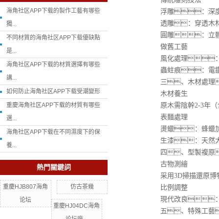
海角社区APP下载的製作工藝有哪些
浮雕：深度分
透雕：穿透木材的
獨...
圓雕：立體
不同材質的海角社区APP下载優缺點
做舊工藝
是...
風化處理：鋼
海角社区APP下载的材質選擇有哪些
蟲蛀痕：電鑽配
講...
三、木材處理
如何防止海角社区APP下载受潮變形
木材養生
重慶海角社区APP下载的材質有哪些
原木需陰幹2-3年（含
表麵處理
選...
燙蠟：蜂蠟加熱
海角社区APP下载在不同濕度下的保
生漆：天然大漆
養...
四、型製複原
古物測繪
熱門關鍵詞
采用3D掃描還原博物
重慶HJB807海角
仿古茶幾
比例調整
現代改良：座
论坛
重慶HJ04DC海角
五、特殊工藝