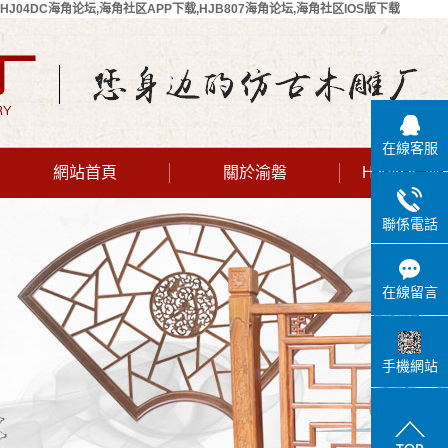
HJ04DC海角论坛,海角社区APP下载,HJB807海角论坛,海角社区IOS版下载
在線客服
網站首頁
關於渝磐
HJ04DC
公司簡介
聯係電話
聯係HJ04DC
海角论坛
在線留言
手機網站