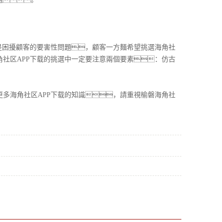
是困擾顧客的要害性問題，顧客一方麵希望挑選海角社
角社区APP下载的挑選中一定要注意兩個要素：仿古
多海角社区APP下载的知識，請重視榆磐海角社