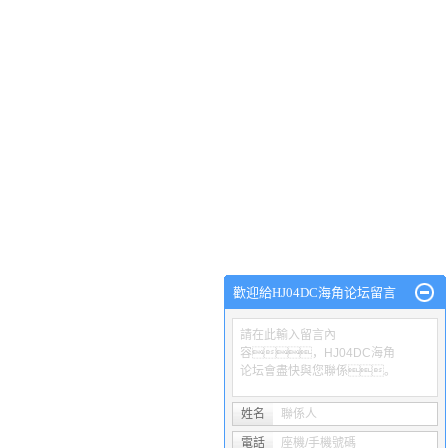
案例
廠區環境
木雕知識
聯係HJ04DC海角论坛
歡迎給HJ04DC海角论坛留言
請在此輸入留言內
容，HJ04DC海角
论坛會盡快與您聯係。
区APP下载
,
重慶HJB807海角论坛
,
重慶HJ04DC海角论坛廠家
, 歡迎來
姓名
聯係人
電話
座機/手機號碼