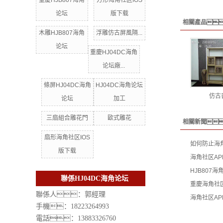
重慶HJB807海角
方形海角社区IOS
论坛
版下载
相關產品
木雕HJB807海角
浮雕仿古屏風隔...
论坛
重慶HJ04DC海角
论坛廠...
條屏HJ04DC海角
HJ04DC海角论坛
仿古
论坛
加工
三扇組合雕花門
歐式雕花
相關新聞
扇形海角社区IOS
如何防止海
版下载
海角社区A
HJB807
聯係HJ04DC海角论坛
重慶海角社
聯係人：郭經理
海角社区A
手機：18223264993
電話：13883326760