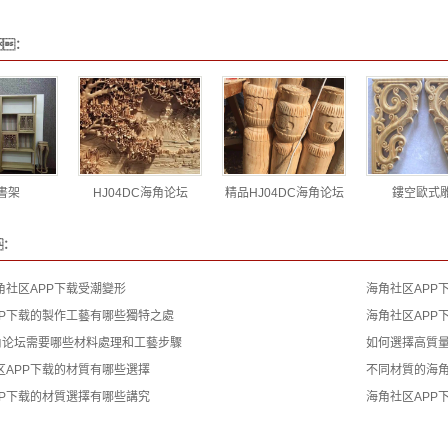
：
書架
HJ04DC海角论坛
精品HJ04DC海角论坛
鏤空歐式
：
角社区APP下载受潮變形
海角社区APP
PP下载的製作工藝有哪些獨特之處
海角社区APP
海角论坛需要哪些材料處理和工藝步驟
如何選擇高質量
区APP下载的材質有哪些選擇
不同材質的海角
PP下载的材質選擇有哪些講究
海角社区APP