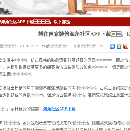
海角社区APP下载，以下都是
想在自家裝修海角社区APP下载，
期：
2018-12-27
作者：
點擊：
192
活中，仿古風格的裝飾遭到群眾顧客的喜歡，關於仿古
，這種別致促使著更多的顧客為仿古裝飾加分加色，但是關於
而生畏。
凝土建構的房子漸漸不能滿足顧客的需求，古色古香的家庭或
越遭到顧客的喜歡。但是仿古裝飾中，咱們究竟應該注意些什
，家具樣式的挑選—
海角社区APP下载
，家具是起著要害性的決定作用，挑選歐式風格的家具
一種中式的家修風格，更要害的是關於海角社区APP下载的一個挑