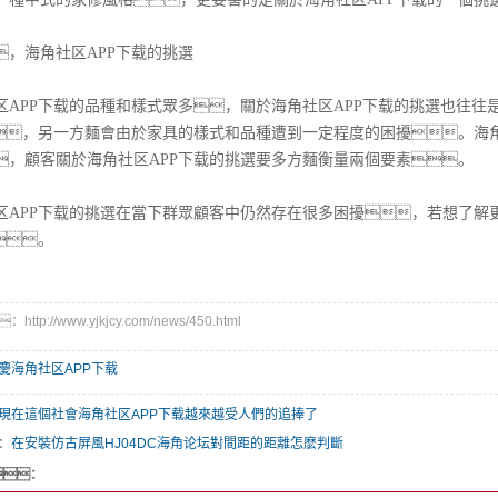
海角社区APP下载的挑選
PP下载的品種和樣式眾多，關於海角社区APP下载的挑選也往往
载，另一方麵會由於家具的樣式和品種遭到一定程度的困擾。海
，顧客關於海角社区APP下载的挑選要多方麵衡量兩個要素。
PP下载的挑選在當下群眾顧客中仍然存在很多困擾，若想了解更
。
p://www.yjkjcy.com/news/450.html
慶海角社区APP下载
現在這個社會海角社区APP下载越來越受人們的追捧了
：
在安裝仿古屏風HJ04DC海角论坛對間距的距離怎麽判斷
：