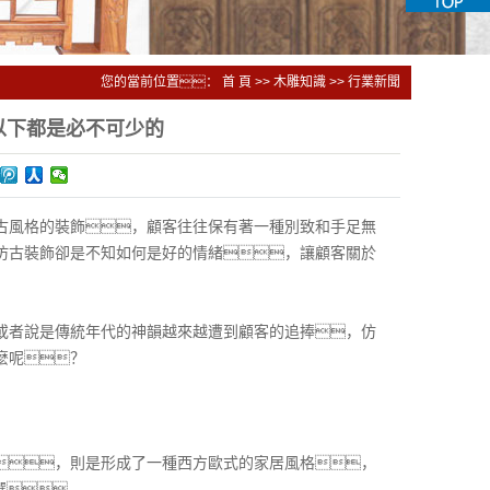
您的當前位置：
首 頁
>>
木雕知識
>>
行業新聞
以下都是必不可少的
風格的裝飾，顧客往往保有著一種別致和手足無
仿古裝飾卻是不知如何是好的情緒，讓顧客關於
者說是傳統年代的神韻越來越遭到顧客的追捧，仿
麽呢？
，則是形成了一種西方歐式的家居風格，
選。