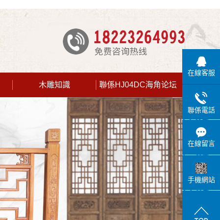
在線客服
木雕知識
聯係HJ04DC海角论坛
公司新聞
聯係電話
行業新聞
技術知識
在線留言
手機網站