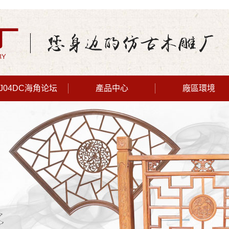
J04DC海角论坛
產品中心
廠區環境
HJB807海角
海角社区APP
论坛
HJ04DC海角
下载
海角社区IOS
论坛
屏風隔斷
版下载
歐式雕花