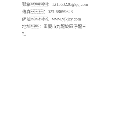
郵箱：121563220@qq.com
傳真：023-68659623
網址：
www.yjkjcy.com
地址：重慶市九龍坡區淨龍三
社
聯係人：郭經理
手機：18223264993
電話：13883326760
郵箱：121563220@qq.com
傳真：023-68659623
網址：
www.yjkjcy.com
地址：重慶市九龍坡區淨龍三社