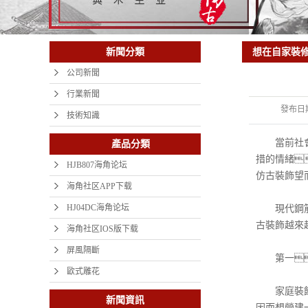
想在自家裝修
新聞分類
必不可少的
公司新聞
行業新聞
發布日
技術知識
當前社會生
產品分類
措的情緒
HJB807海角论坛
仿古裝飾望
海角社区APP下载
HJ04DC海角论坛
現代鋼筋混
古裝飾越來
海角社区IOS版下载
屏風隔斷
第一
歐式雕花
家庭裝飾中
新聞資訊
因而想營建