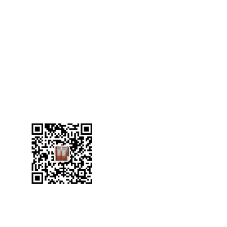
渝磐HJ04DC海角论坛廠
網站首頁
關於渝磐
HJ04DC海角论坛
產品中心
工程
Copyright © 沙坪壩區渝磐HJ04DC海角论坛廠 專業從事於
重慶海角社
電谘詢!