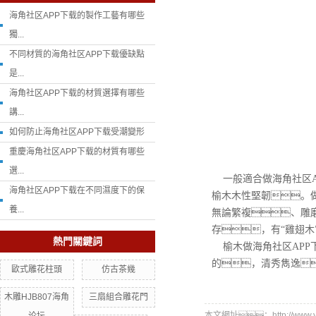
海角社区APP下载的製作工藝有哪些
獨...
不同材質的海角社区APP下载優缺點
是...
海角社区APP下载的材質選擇有哪些
講...
如何防止海角社区APP下载受潮變形
重慶海角社区APP下载的材質有哪些
選...
一般適合做海角社区A
海角社区APP下载在不同濕度下的保
榆木木性堅韌。
養...
無論繁複、雕
存，有“雞翅
熱門關鍵詞
榆木做海角社区APP
的，清秀雋逸
歐式雕花柱頭
仿古茶幾
木雕HJB807海角
三扇組合雕花門
本文網址：http://www.yjkj