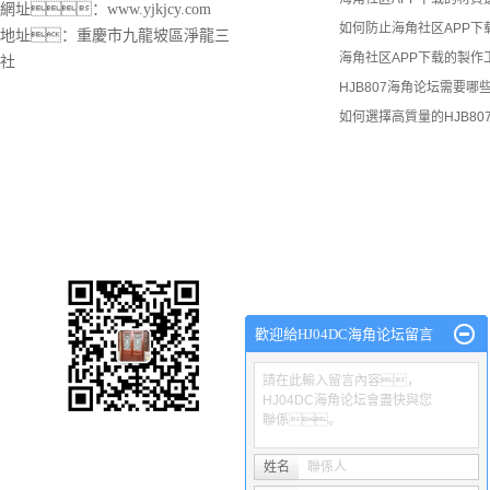
網址：
www.yjkjcy.com
如何防止海角社区APP下
地址：重慶市九龍坡區淨龍三
海角社区APP下载的製作
社
HJB807海角论坛需要
如何選擇高質量的HJB80
渝磐HJ04DC海角论坛廠
網站首頁
關於渝磐
HJ04DC海角论坛
產品中心
工程
歡迎給HJ04DC海角论坛留言
請在此輸入留言內容，
HJ04DC海角论坛會盡快與您
聯係。
Copyright © 沙坪壩區渝磐HJ04DC海角论坛廠 專業從事於
重慶海角社
電谘詢!
姓名
聯係人