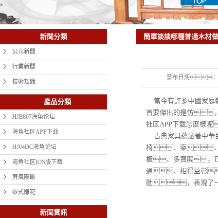
簡單談談哪種普通木材做
新聞分類
公司新聞
行業新聞
發布日期
技術知識
當今有許多中國家庭裝
產品分類
首要傑出的是仿
HJB807海角论坛
社区APP下载怎麽樣呢
海角社区APP下载
古典家具蘊涵著中華民
HJ04DC海角论坛
椅、案
櫃、多寶閣，
海角社区IOS版下载
通、相得益彰
屏風隔斷
動，表現了
歐式雕花
新聞資訊