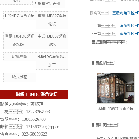
论坛
方形鏤空仿古掛...
關鍵詞：
重慶海角社区A
HJ04DC海角论坛
重慶HJB807海角
论坛
上一篇：
海角社区A
下一篇：
海角社区A
重慶HJ04DC海角
中式HJB807海角
最近瀏覽：
论坛廠...
论坛
屏風隔斷
HJ04DC海角论坛
相關產品：
加工
歐式雕花
聯係HJ04DC海角论坛
聯係人：郭經理
木雕HJB807海角论坛
手機：18223264993
電話：13883326760
相關新聞：
郵箱：121563220@qq.com
傳真：023-68659623
海角社区APP下载的材質