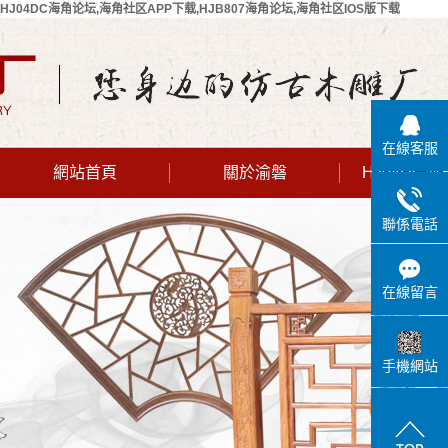
HJ04DC海角论坛,海角社区APP下载,HJB807海角论坛,海角社区IOS版下载
在線客服
網站首頁
關於渝磐
HJ04DC
公司簡介
聯係電話
聯係HJ04DC
海角论坛
在線留言
手機網站