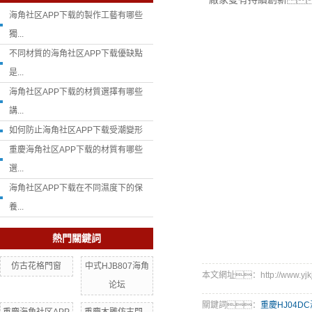
海角社区APP下载的製作工藝有哪些
獨...
不同材質的海角社区APP下载優缺點
是...
海角社区APP下载的材質選擇有哪些
講...
如何防止海角社区APP下载受潮變形
重慶海角社区APP下载的材質有哪些
選...
海角社区APP下载在不同濕度下的保
養...
熱門關鍵詞
仿古花格門窗
中式HJB807海角
本文網址：http://www.yjkjc
论坛
關鍵詞：
重慶HJ04D