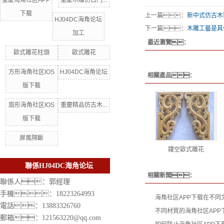
重慶海角社区APP
重慶木雕仿古門...
下载
上一篇：
新中式仿古木
HJ04DC海角论坛
下一篇：
木雕工藝是其
加工
最近瀏覽：
歐式雕花柱頭
歐式雕花
方形海角社区IOS
HJ04DC海角论坛
相關產品：
版下载
扇形海角社区IOS
重慶精品仿古木...
版下载
屏風隔斷
鏤空歐式雕花
聯係HJ04DC海角论坛
相關新聞：
聯係人：郭經理
手機：18223264993
海角社区APP下载在不同
電話：13883326760
不同材質的海角社区APP
郵箱：121563220@qq.com