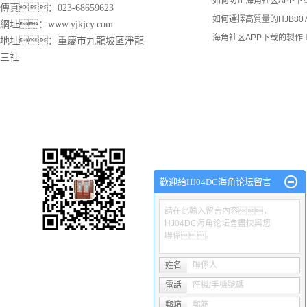
如何防止海角社区APP下
傳真：023-68659623
如何選擇高質量的HJB80
網址：
www.yjkjcy.com
海角社区APP下载的製作
地址：重慶市九龍坡區淨龍
三社
渝磐HJ04DC海角论坛廠
網站首頁
關於渝磐
HJ04DC海角论坛
產品中心
工程
歡迎給HJ04DC海角论坛留言
請在此輸入留言內容，
HJ04DC海角论坛會盡快與您
聯係。
Copyright © 沙坪壩區渝磐HJ04DC海角论坛廠 專業從事於
重慶海角社
電谘詢!
姓名
聯係人
電話
座機/手機號碼
熱推產品
| 主營區域：
重慶
沙坪壩
渝中
渝北
大渡口
九龍
郵箱
郵箱