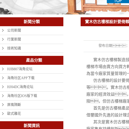
實木仿古樓梯設計要倚
新聞分類
公司新聞
行業新聞
發布日期
技術知識
實木仿古樓梯製造
產品分類
樓梯市場由賣方向買方
HJB807海角论坛
為當今廠家質量管理的
海角社区APP下载
仿古樓梯的設計要
HJ04DC海角论坛
等。實木仿古
廠家的經濟效益
海角社区IOS版下载
險，但仿古樓梯廠
屏風隔斷
首先是仿古樓梯產
歐式雕花
借鑒國外先進的設計理
其次是實木仿古樓
新聞資訊
廠家隻有持續創新