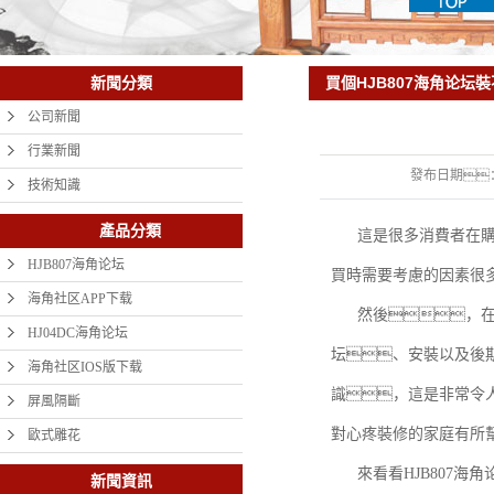
買個HJB807海角论坛
新聞分類
公司新聞
行業新聞
發布日期
技術知識
產品分類
這是很多消費者在購
HJB807海角论坛
買時需要考慮的因素很
海角社区APP下载
然後，在
HJ04DC海角论坛
坛、安裝以及後期
海角社区IOS版下载
識，這是非常令人
屏風隔斷
對心疼裝修的家庭有所
歐式雕花
來看看HJB807
新聞資訊