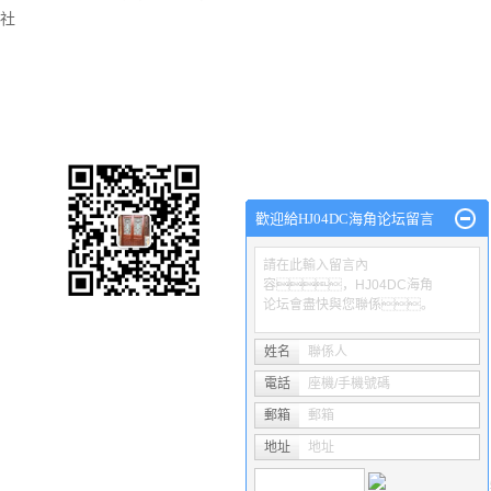
社
渝磐HJ04DC海角论坛廠
網站首頁
關於渝磐
HJ04DC海角论坛
產品中心
工程
歡迎給HJ04DC海角论坛留言
請在此輸入留言內
容，HJ04DC海角
论坛會盡快與您聯係。
Copyright © 沙坪壩區渝磐HJ04DC海角论坛廠 專業從事於
重慶海角社
電谘詢!
姓名
聯係人
電話
座機/手機號碼
熱推產品
| 主營區域：
重慶
沙坪壩
渝中
渝北
大渡口
九龍坡
郵箱
郵箱
渝ICP備50515939號
Powered by
地址
祥雲平台
地址
技術支持：
重
渝公網安備 50010602