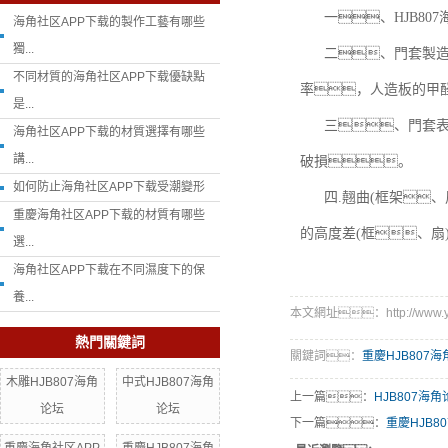
一、HJB8
海角社区APP下载的製作工藝有哪些
獨...
二、門套製
不同材質的海角社区APP下载優缺點
率，人造板的甲
是...
三、門套
海角社区APP下载的材質選擇有哪些
講...
破損。
如何防止海角社区APP下载受潮變形
四.翹曲(框架
重慶海角社区APP下载的材質有哪些
的高度差(框、扇
選...
海角社区APP下载在不同濕度下的保
養...
本文網址：http://www.yjkj
熱門關鍵詞
關鍵詞：
重慶HJB807
木雕HJB807海角
中式HJB807海角
上一篇：
HJB807
论坛
论坛
下一篇：
重慶HJB