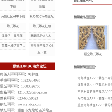
重慶海角社区APP
重慶HJB807海角
最近瀏覽：
下载
论坛
海角社区APP下载
HJ04DC海角论坛
相關產品：
歐式雕花
歐式雕花柱頭
浮雕仿古屏風隔...
重慶精品仿古木...
重慶木雕仿古門...
方形海角社区IOS
版下载
鏤空歐式雕花
聯係HJ04DC海角论坛
相關新聞：
聯係人：郭經理
海角社区APP下载在不同
手機：18223264993
海角社区APP下载的材質
電話：13883326760
不同材質的海角社区APP
郵箱：121563220@qq.com
傳真：023-68659623
海角社区APP下载在不同
網址：
www.yjkjcy.com
重慶海角社区APP下载的
地址：重慶市九龍坡區淨龍三