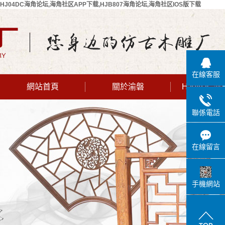
HJ04DC海角论坛,海角社区APP下载,HJB807海角论坛,海角社区IOS版下载
在線客服
網站首頁
關於渝磐
HJ04DC
公司簡介
聯係電話
聯係HJ04DC
海角论坛
在線留言
手機網站