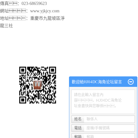
傳真：023-68659623
網址：
www.yjkjcy.com
地址：重慶市九龍坡區淨
龍三社
渝磐HJ04DC海角论坛廠
網站首頁
關於渝磐
HJ04DC海角论坛
產品中心
工程
歡迎給HJ04DC海角论坛留言
請在此輸入留言內
容，HJ04DC海角论
坛會盡快與您聯係。
Copyright © 沙坪壩區渝磐HJ04DC海角论坛廠 專業從事於
重慶海角社
電谘詢!
姓名
聯係人
電話
座機/手機號碼
熱推產品
| 主營區域：
重慶
沙坪壩
渝中
渝北
大渡口
九龍
郵箱
郵箱