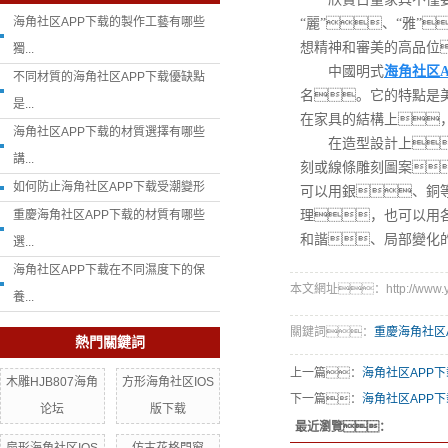
海角社区APP下载的製作工藝有哪些
“麗”、“雅
想精神和審美的高品位
獨...
中國明式
海角社区A
不同材質的海角社区APP下载優缺點
名。它的特點是
是...
在家具的結構上
海角社区APP下载的材質選擇有哪些
在造型設計上
講...
刻或線條雕刻圖案
如何防止海角社区APP下载受潮變形
可以用銀、銅
重慶海角社区APP下载的材質有哪些
理，也可以用
和諧、局部變化
選...
海角社区APP下载在不同濕度下的保
本文網址：http://www.yjkj
養...
關鍵詞：
重慶海角社区
熱門關鍵詞
上一篇：
海角社区APP
木雕HJB807海角
方形海角社区IOS
下一篇：
海角社区APP
论坛
版下载
最近瀏覽：