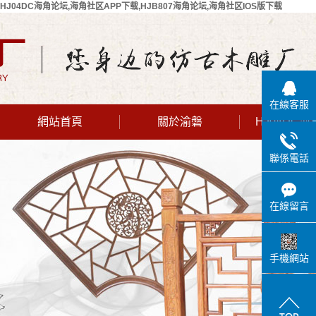
HJ04DC海角论坛,海角社区APP下载,HJB807海角论坛,海角社区IOS版下载
在線客服
網站首頁
關於渝磐
HJ04DC
公司簡介
聯係電話
聯係HJ04DC
海角论坛
在線留言
手機網站