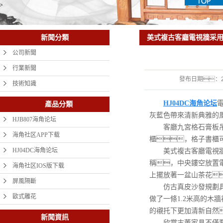
美式複古客廳電視牆采
新聞分類
公司新聞
行業新聞
發布日期：
技術知識
HJ04DC海角论坛
產品分類
灰藍色帶來清新典雅的
HJB807海角论坛
客廳九宮格石膏板吊頂
海角社区APP下载
櫃，格子書櫃
HJ04DC海角论坛
美式複古客廳電視牆采
稱，中央鏤空放置
海角社区IOS版下载
上擺放著一盆山茶花
屏風隔斷
仿古真皮沙發規劃具有
歐式雕花
做了一條1.2米高的
的襯托下更加清新自然
新聞資訊
欣賞古董家具不僅要看