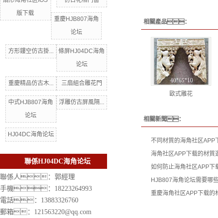
扇形海角社区IOS
仿古花格門窗
版下载
重慶HJB807海角
相關產品：
论坛
方形鏤空仿古掛...
條屏HJ04DC海角
论坛
重慶精品仿古木...
三扇組合雕花門
歐式雕花
中式HJB807海角
浮雕仿古屏風隔...
论坛
相關新聞：
HJ04DC海角论坛
不同材質的海角社区APP
海角社区APP下载的材質
聯係HJ04DC海角论坛
如何防止海角社区APP下
聯係人：郭經理
HJB807海角论坛需要
手機：18223264993
重慶海角社区APP下载的
電話：13883326760
郵箱：121563220@qq.com