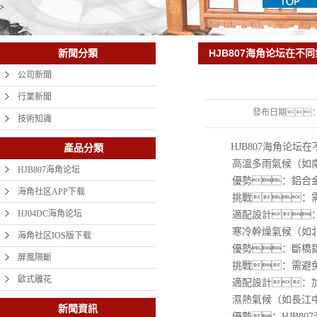
HJB807海角论坛在不
新聞分類
公司新聞
行業新聞
發布日期
技術知識
HJB807海角论坛
產品分類
高溫多雨氣候（如南
HJB807海角论坛
優勢：鋁合金或
海角社区APP下载
挑戰：需注
HJ04DC海角论坛
適配設計：采
寒冷幹燥氣候（如北
海角社区IOS版下载
優勢：斷橋鋁型
屏風隔斷
挑戰：需避免木
歐式雕花
適配設計：加
濕熱氣候（如長江中
新聞資訊
優勢：HJB80