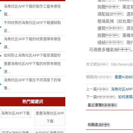
海角社区APP下载的製作工藝有哪些
挑戰：需定期
適配設計：選擇
獨...
極端氣候（如台風
不同材質的海角社区APP下载優缺點
優勢：高強度
是...
挑戰：需確保門
海角社区APP下载的材質選擇有哪些
總結：現代H
講...
可適應多種氣候
如何防止海角社区APP下载受潮變形
重慶海角社区APP下载的材質有哪些
本文網址：http://www.yjkjc
選...
關鍵詞：
重慶HJB8
海角社区APP下载在不同濕度下的保
養...
上一篇：
海角社区AP
下一篇：
如何選擇
熱門關鍵詞
最近瀏覽：
海角社区APP下载
重慶海角社区APP
下载
相關產品：