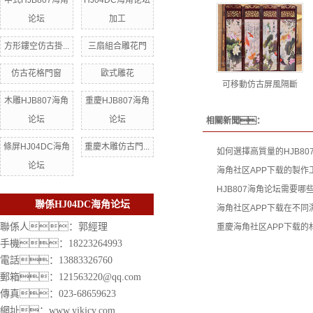
中式HJB807海角
HJ04DC海角论坛
论坛
加工
方形鏤空仿古掛...
三扇組合雕花門
仿古花格門窗
歐式雕花
可移動仿古屏風隔斷
木雕HJB807海角
重慶HJB807海角
论坛
论坛
相關新聞：
條屏HJ04DC海角
重慶木雕仿古門...
如何選擇高質量的HJB80
论坛
海角社区APP下载的製作
HJB807海角论坛需要
聯係HJ04DC海角论坛
海角社区APP下载在不同
聯係人：郭經理
重慶海角社区APP下载的
手機：18223264993
電話：13883326760
郵箱：121563220@qq.com
傳真：023-68659623
網址：
www.yjkjcy.com