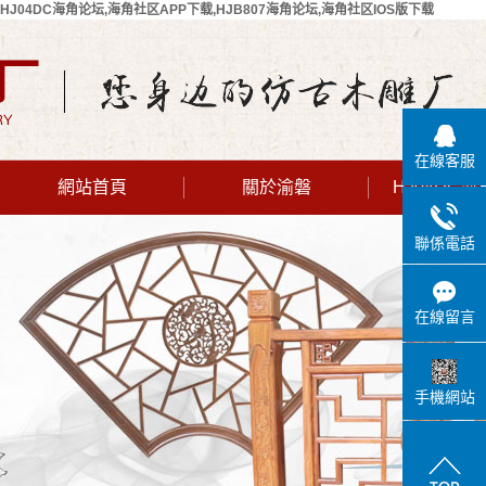
HJ04DC海角论坛,海角社区APP下载,HJB807海角论坛,海角社区IOS版下载
在線客服
網站首頁
關於渝磐
HJ04DC
公司簡介
聯係電話
聯係HJ04DC
海角论坛
在線留言
手機網站