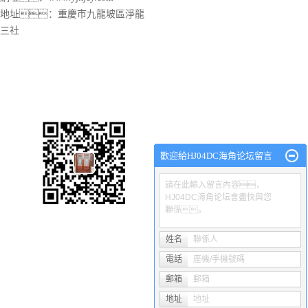
地址：重慶市九龍坡區淨龍
三社
渝磐HJ04DC海角论坛廠
網站首頁
關於渝磐
HJ04DC海角论坛
產品中心
工程
歡迎給HJ04DC海角论坛留言
請在此輸入留言內容，
HJ04DC海角论坛會盡快與您
聯係。
Copyright © 沙坪壩區渝磐HJ04DC海角论坛廠 專業從事於
重慶海角社
電谘詢!
姓名
聯係人
電話
座機/手機號碼
熱推產品
| 主營區域：
重慶
沙坪壩
渝中
渝北
大渡口
九龍坡
南
郵箱
郵箱
渝ICP備50515939號
Powered by
地址
祥雲平台
地址
技術支持：
重慶卓