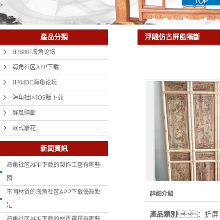
浮雕仿古屏風隔斷
產品分類
HJB807海角论坛
海角社区APP下载
HJ04DC海角论坛
海角社区IOS版下载
屏風隔斷
歐式雕花
新聞資訊
海角社区APP下载的製作工藝有哪些
獨...
不同材質的海角社区APP下载優缺點
詳細介紹
是...
產品類別
：折屏
海角社区APP下载的材質選擇有哪些