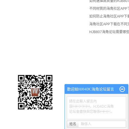
如何選擇高質量的HJB80
不同材質的海角社区APP
如何防止海角社区APP下
海角社区APP下载在不同
HJB807海角论坛需要
渝磐HJ04DC海角论坛廠
網站首頁
關於渝磐
HJ04DC海角论坛
產品中心
工程
歡迎給HJ04DC海角论坛留言
請在此輸入留言內
容，HJ04DC海角
论坛會盡快與您聯係。
Copyright © 沙坪壩區渝磐HJ04DC海角论坛廠 專業從事於
重慶海角社
電谘詢!
姓名
聯係人