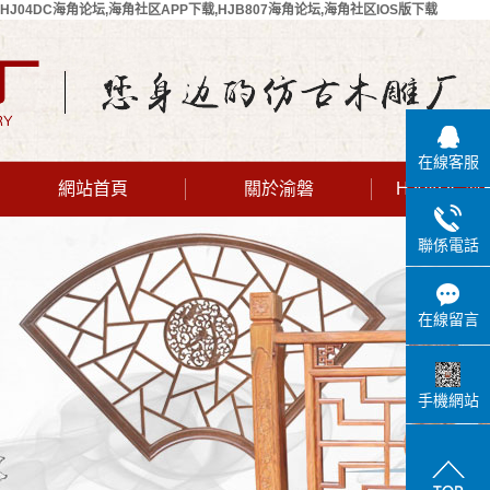
HJ04DC海角论坛,海角社区APP下载,HJB807海角论坛,海角社区IOS版下载
在線客服
網站首頁
關於渝磐
HJ04DC
公司簡介
聯係電話
聯係HJ04DC
海角论坛
在線留言
手機網站