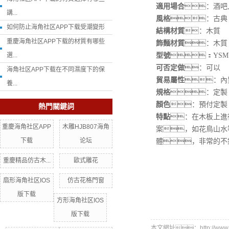
適用場合
：酒吧,
講...
風格
：古典
如何防止海角社区APP下载受潮變形
結構材質
：木質
重慶海角社区APP下载的材質有哪些
飾麵材質
：木質
選...
型號
：YSMY-
可否定做
：可以
海角社区APP下载在不同濕度下的保
貿易屬性
：內
養...
規格
：定製
顏色
：預付定製
熱門關鍵詞
特點
：
在木板上進
重慶海角社区APP
木雕HJB807海角
案，如花鳥山水
下载
论坛
體，非常的不
重慶精品仿古木...
歐式雕花
扇形海角社区IOS
仿古花格門窗
版下载
方形海角社区IOS
版下载
本文網址：http://www.yjkj