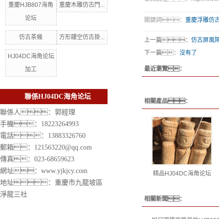
重慶HJB807海角
重慶木雕仿古門...
论坛
關鍵詞：
重慶浮雕仿
仿古茶幾
方形鏤空仿古掛...
上一篇：
仿古屏風
下一篇：
沒有了
HJ04DC海角论坛
最近瀏覽：
加工
聯係HJ04DC海角论坛
相關產品：
聯係人：郭經理
手機：18223264993
電話：13883326760
郵箱：121563220@qq.com
傳真：023-68659623
網址：
www.yjkjcy.com
精品HJ04DC海角论坛
地址：重慶市九龍坡區
淨龍三社
相關新聞：