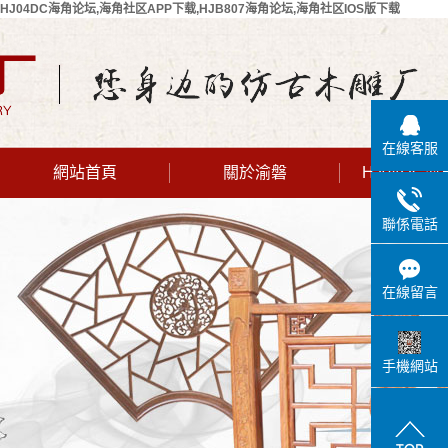
HJ04DC海角论坛,海角社区APP下载,HJB807海角论坛,海角社区IOS版下载
在線客服
網站首頁
關於渝磐
HJ04DC
公司簡介
聯係電話
聯係HJ04DC
海角论坛
在線留言
手機網站