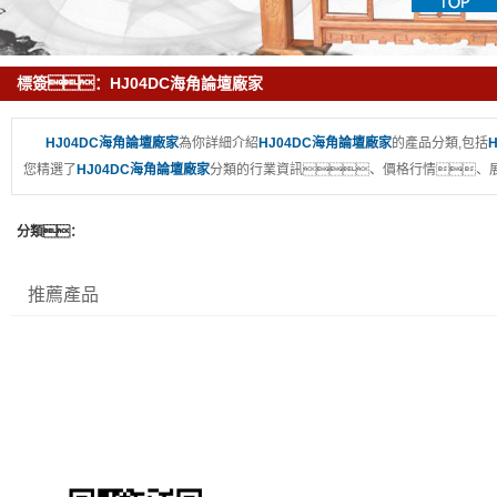
標簽：HJ04DC海角論壇廠家
HJ04DC海角論壇廠家
為你詳細介紹
HJ04DC海角論壇廠家
的產品分類,包括
您精選了
HJ04DC海角論壇廠家
分類的行業資訊、價格行情、展
分類：
推薦產品
渝磐HJ04DC海角论坛廠
網站首頁
關於渝磐
HJ04DC海角论坛
產品中心
工程